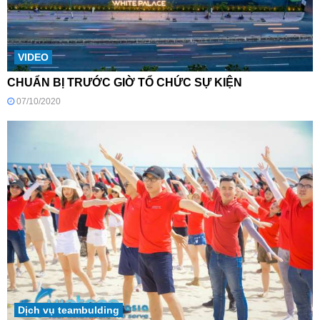
VIDEO
CHUẨN BỊ TRƯỚC GIỜ TỔ CHỨC SỰ KIỆN
07/10/2020
Dịch vụ teambulding