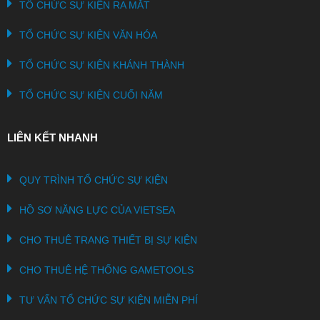
TỔ CHỨC SỰ KIỆN RA MẮT
TỔ CHỨC SỰ KIỆN VĂN HÓA
TỔ CHỨC SỰ KIỆN KHÁNH THÀNH
TỔ CHỨC SỰ KIỆN CUỐI NĂM
LIÊN KẾT NHANH
QUY TRÌNH TỔ CHỨC SỰ KIỆN
HỒ SƠ NĂNG LỰC CỦA VIETSEA
CHO THUÊ TRANG THIẾT BỊ SỰ KIỆN
CHO THUÊ HỆ THỐNG GAMETOOLS
TƯ VẤN TỔ CHỨC SỰ KIỆN MIỄN PHÍ