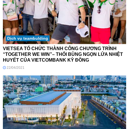
Dịch vụ teambulding
VIETSEA TỔ CHỨC THÀNH CÔNG CHƯƠNG TRÌNH
“TOGETHER WE WIN”– THỔI BÙNG NGỌN LỬA NHIỆT
HUYẾT CỦA VIETCOMBANK KỲ ĐỒNG
22/04/2021