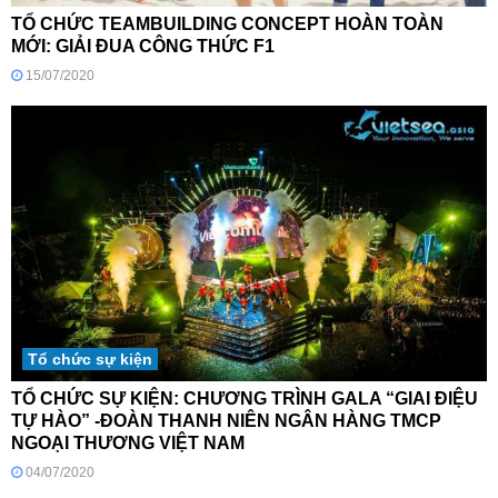
TỔ CHỨC TEAMBUILDING CONCEPT HOÀN TOÀN
MỚI: GIẢI ĐUA CÔNG THỨC F1
15/07/2020
Tổ chức sự kiện
TỔ CHỨC SỰ KIỆN: CHƯƠNG TRÌNH GALA “GIAI ĐIỆU
TỰ HÀO” -ĐOÀN THANH NIÊN NGÂN HÀNG TMCP
NGOẠI THƯƠNG VIỆT NAM
04/07/2020