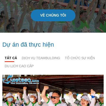
VỀ CHÚNG TÔI
Dự án đã thực hiện
TẤT CẢ
DỊCH VỤ TEAMBULDING
TỔ CHỨC SỰ KIỆN
DU LỊCH CAO CẤP