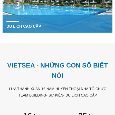
DU LỊCH CAO CẤP
VIETSEA - NHỮNG CON SỐ BIẾT
NÓI
LỬA THANH XUÂN 16 NĂM HUYỀN THOẠI NHÀ TỔ CHỨC
TEAM BUILDING- SỰ KIỆN- DU LỊCH CAO CẤP