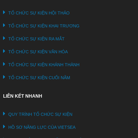
TỔ CHỨC SỰ KIỆN HỘI THẢO
TỔ CHỨC SỰ KIỆN KHAI TRƯƠNG
TỔ CHỨC SỰ KIỆN RA MẮT
TỔ CHỨC SỰ KIỆN VĂN HÓA
TỔ CHỨC SỰ KIỆN KHÁNH THÀNH
TỔ CHỨC SỰ KIỆN CUỐI NĂM
LIÊN KẾT NHANH
QUY TRÌNH TỔ CHỨC SỰ KIỆN
HỒ SƠ NĂNG LỰC CỦA VIETSEA