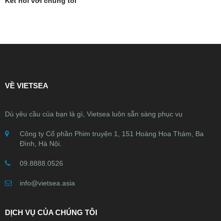
Kết nối với chúng tôi
VỀ VIETSEA
Dù yêu cầu của bạn là gì, Vietsea luôn sẵn sàng phục vụ
Công ty Cổ phần Phim truyện 1, 151 Hoàng Hoa Thám, Ba
Đình, Hà Nội.
09.8888.0526
info@vietsea.asia
DỊCH VỤ CỦA CHÚNG TÔI