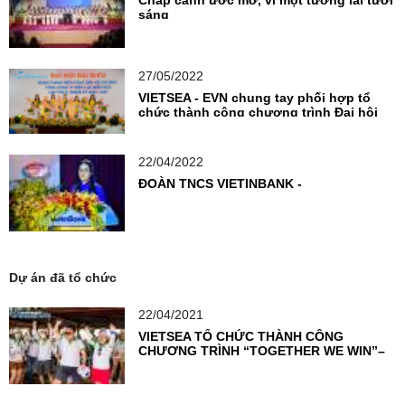
Chắp cánh ước mơ, vì một tương lai tươi
sáng
27/05/2022
VIETSEA - EVN chung tay phối hợp tổ
chức thành công chương trình Đại hội
Đoàn TNCS
22/04/2022
ĐOÀN TNCS VIETINBANK -
Dự án đã tổ chức
22/04/2021
VIETSEA TỔ CHỨC THÀNH CÔNG
CHƯƠNG TRÌNH “TOGETHER WE WIN”–
THỔI BÙNG NGỌN LỬA NHIỆT HUYẾT
CỦA VIETCOMBANK KỲ ĐỒNG