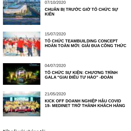
07/10/2020
CHUẨN BỊ TRƯỚC GIỜ TỔ CHỨC SỰ
KIỆN
15/07/2020
TỔ CHỨC TEAMBUILDING CONCEPT
HOÀN TOÀN MỚI: GIẢI ĐUA CÔNG THỨC
F1
04/07/2020
TỔ CHỨC SỰ KIỆN: CHƯƠNG TRÌNH
GALA “GIAI ĐIỆU TỰ HÀO” -ĐOÀN
THANH NIÊN NGÂN HÀNG TMCP NGOẠI
THƯƠNG VIỆT NAM
21/05/2020
KICK OFF DOANH NGHIỆP HẬU COVID
19- MEDINET TRỞ THÀNH KHÁCH HÀNG
TIÊN PHONG TẠI VIETSEA