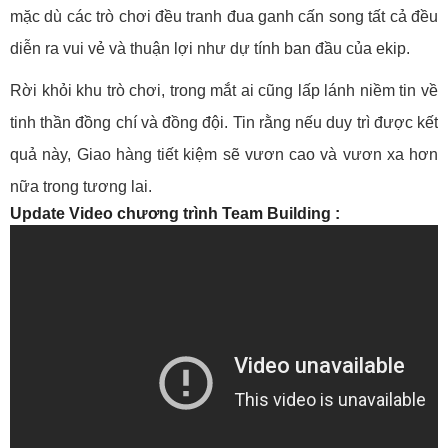
mặc dù các trò chơi đều tranh đua ganh cấn song tất cả đều
diễn ra vui vẻ và thuận lợi như dự tính ban đầu của ekip.
Rời khỏi khu trò chơi, trong mắt ai cũng lấp lánh niềm tin về
tinh thần đồng chí và đồng đội. Tin rằng nếu duy trì được kết
quả này, Giao hàng tiết kiệm sẽ vươn cao và vươn xa hơn
nữa trong tương lai.
Update Video chương trình Team Building :