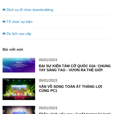
Dịch vụ tổ chức teambuilding
Tổ chức sự kiện
Du lịch cao cấp
Bài viết mới
05/01/2023
ĐẠI SỰ KIỆN TẦM CỠ QUỐC GIA: CHUNG
TAY SÁNG TẠO - VƯƠN RA THẾ GIỚI
05/01/2023
VĂN VÕ SONG TOÀN ẮT THẮNG LỢI
CÙNG PC1
05/01/2023