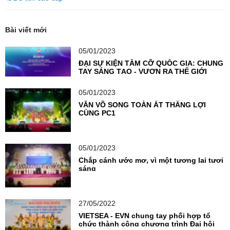
Bài viết mới
05/01/2023
ĐẠI SỰ KIỆN TẦM CỠ QUỐC GIA: CHUNG
TAY SÁNG TẠO - VƯƠN RA THẾ GIỚI
05/01/2023
VĂN VÕ SONG TOÀN ẮT THẮNG LỢI
CÙNG PC1
05/01/2023
Chắp cánh ước mơ, vì một tương lai tươi
sáng
27/05/2022
VIETSEA - EVN chung tay phối hợp tổ
chức thành công chương trình Đại hội