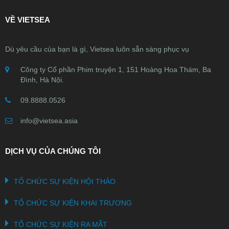
VỀ VIETSEA
Dù yêu cầu của bạn là gì, Vietsea luôn sẵn sàng phục vụ
Công ty Cổ phần Phim truyện 1, 151 Hoàng Hoa Thám, Ba
Đình, Hà Nội.
09.8888.0526
info@vietsea.asia
DỊCH VỤ CỦA CHÚNG TÔI
TỔ CHỨC SỰ KIỆN HỘI THẢO
TỔ CHỨC SỰ KIỆN KHAI TRƯƠNG
TỔ CHỨC SỰ KIỆN RA MẮT