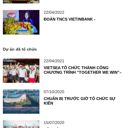
Đoàn TNCS
22/04/2022
ĐOÀN TNCS VIETINBANK -
Dự án đã tổ chức
22/04/2021
VIETSEA TỔ CHỨC THÀNH CÔNG
CHƯƠNG TRÌNH “TOGETHER WE WIN”–
THỔI BÙNG NGỌN LỬA NHIỆT HUYẾT
CỦA VIETCOMBANK KỲ ĐỒNG
07/10/2020
CHUẨN BỊ TRƯỚC GIỜ TỔ CHỨC SỰ
KIỆN
15/07/2020