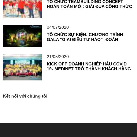
TỔ CHỨC TEAMBUILDING CONCEPT
HOÀN TOÀN MỚI: GIẢI ĐUA CÔNG THỨC
F1
04/07/2020
TỔ CHỨC SỰ KIỆN: CHƯƠNG TRÌNH
GALA “GIAI ĐIỆU TỰ HÀO” -ĐOÀN
THANH NIÊN NGÂN HÀNG TMCP NGOẠI
THƯƠNG VIỆT NAM
21/05/2020
KICK OFF DOANH NGHIỆP HẬU COVID
19- MEDINET TRỞ THÀNH KHÁCH HÀNG
TIÊN PHONG TẠI VIETSEA
Kết nối với chúng tôi