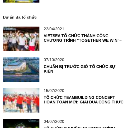
Dự án đã tổ chức
22/04/2021
VIETSEA TỔ CHỨC THÀNH CÔNG
CHƯƠNG TRÌNH “TOGETHER WE WIN”–
THỔI BÙNG NGỌN LỬA NHIỆT HUYẾT
CỦA VIETCOMBANK KỲ ĐỒNG
07/10/2020
CHUẨN BỊ TRƯỚC GIỜ TỔ CHỨC SỰ
KIỆN
15/07/2020
TỔ CHỨC TEAMBUILDING CONCEPT
HOÀN TOÀN MỚI: GIẢI ĐUA CÔNG THỨC
F1
04/07/2020