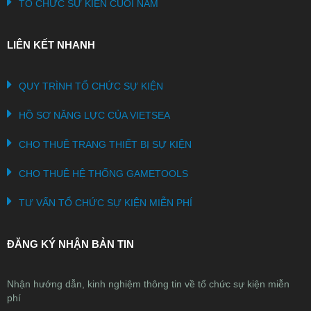
TỔ CHỨC SỰ KIỆN CUỐI NĂM
LIÊN KẾT NHANH
QUY TRÌNH TỔ CHỨC SỰ KIỆN
HỒ SƠ NĂNG LỰC CỦA VIETSEA
CHO THUÊ TRANG THIẾT BỊ SỰ KIỆN
CHO THUÊ HỆ THỐNG GAMETOOLS
TƯ VẤN TỔ CHỨC SỰ KIỆN MIỄN PHÍ
ĐĂNG KÝ NHẬN BẢN TIN
Nhận hướng dẫn, kinh nghiệm thông tin về tổ chức sự kiện miễn
phí