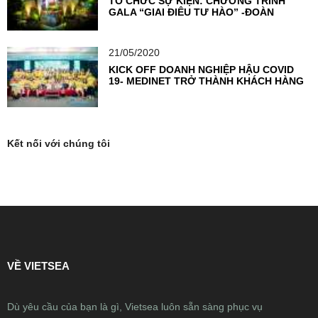
TỔ CHỨC SỰ KIỆN: CHƯƠNG TRÌNH
GALA “GIAI ĐIỆU TỰ HÀO” -ĐOÀN
THANH NIÊN NGÂN HÀNG TMCP NGOẠI
THƯƠNG VIỆT NAM
21/05/2020
KICK OFF DOANH NGHIỆP HẬU COVID
19- MEDINET TRỞ THÀNH KHÁCH HÀNG
TIÊN PHONG TẠI VIETSEA
Kết nối với chúng tôi
VỀ VIETSEA
Dù yêu cầu của bạn là gì, Vietsea luôn sẵn sàng phục vụ