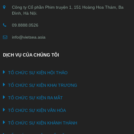
Công ty Cổ phần Phim truyện 1, 151 Hoàng Hoa Thám, Ba
Đình, Hà Nội.
09.8888.0526
info@vietsea.asia
DỊCH VỤ CỦA CHÚNG TÔI
TỔ CHỨC SỰ KIỆN HỘI THẢO
TỔ CHỨC SỰ KIỆN KHAI TRƯƠNG
TỔ CHỨC SỰ KIỆN RA MẮT
TỔ CHỨC SỰ KIỆN VĂN HÓA
TỔ CHỨC SỰ KIỆN KHÁNH THÀNH