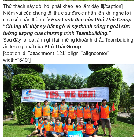
Thử thách này đòi hỏi phải khéo léo lắm đây!!![/caption]
Niềm vui của chúng tôi thực sự được nhân lên khi nghe lời
chia sẻ chân thành từ
Ban Lãnh đạo của Phú Thái Group
:
“
Chúng tôi thật sự bất ngờ vì sự thành công ngoài sức
tưởng tượng của chương trình Teambuilding.”
Sau đây là loạt ảnh ghi lại những khoảnh khắc Teambuiding
ấn tượng nhất của
Phú Thái Group.
[caption id="attachment_121" align="aligncenter"
width="640"]