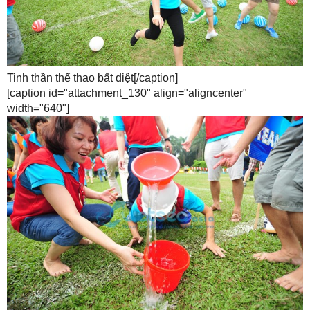
Tinh thần thể thao bất diệt[/caption]
[caption id="attachment_130" align="aligncenter"
width="640"]