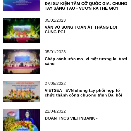
ĐẠI SỰ KIỆN TẦM CỠ QUỐC GIA: CHUNG
TAY SÁNG TẠO - VƯƠN RA THẾ GIỚI
05/01/2023
VĂN VÕ SONG TOÀN ẮT THẮNG LỢI
CÙNG PC1
05/01/2023
Chắp cánh ước mơ, vì một tương lai tươi
sáng
27/05/2022
VIETSEA - EVN chung tay phối hợp tổ
chức thành công chương trình Đại hội
Đoàn TNCS
22/04/2022
ĐOÀN TNCS VIETINBANK -