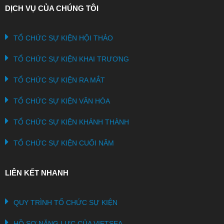
DỊCH VỤ CỦA CHÚNG TÔI
TỔ CHỨC SỰ KIỆN HỘI THẢO
TỔ CHỨC SỰ KIỆN KHAI TRƯƠNG
TỔ CHỨC SỰ KIỆN RA MẮT
TỔ CHỨC SỰ KIỆN VĂN HÓA
TỔ CHỨC SỰ KIỆN KHÁNH THÀNH
TỔ CHỨC SỰ KIỆN CUỐI NĂM
LIÊN KẾT NHANH
QUY TRÌNH TỔ CHỨC SỰ KIỆN
HỒ SƠ NĂNG LỰC CỦA VIETSEA