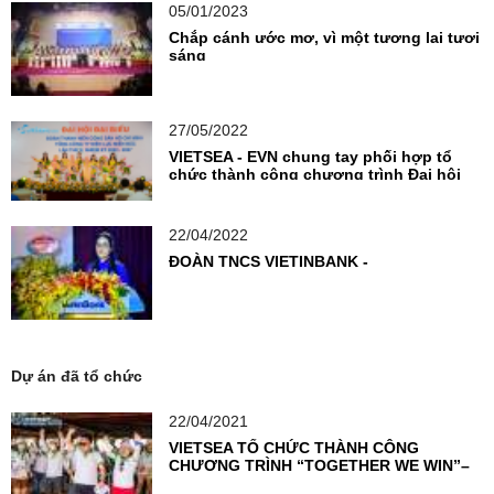
05/01/2023
Chắp cánh ước mơ, vì một tương lai tươi
sáng
27/05/2022
VIETSEA - EVN chung tay phối hợp tổ
chức thành công chương trình Đại hội
Đoàn TNCS
22/04/2022
ĐOÀN TNCS VIETINBANK -
Dự án đã tổ chức
22/04/2021
VIETSEA TỔ CHỨC THÀNH CÔNG
CHƯƠNG TRÌNH “TOGETHER WE WIN”–
THỔI BÙNG NGỌN LỬA NHIỆT HUYẾT