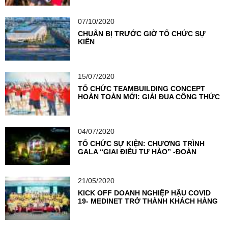
CỦA VIETCOMBANK KỲ ĐỒNG
07/10/2020
CHUẨN BỊ TRƯỚC GIỜ TỔ CHỨC SỰ
KIỆN
15/07/2020
TỔ CHỨC TEAMBUILDING CONCEPT
HOÀN TOÀN MỚI: GIẢI ĐUA CÔNG THỨC
F1
04/07/2020
TỔ CHỨC SỰ KIỆN: CHƯƠNG TRÌNH
GALA “GIAI ĐIỆU TỰ HÀO” -ĐOÀN
THANH NIÊN NGÂN HÀNG TMCP NGOẠI
THƯƠNG VIỆT NAM
21/05/2020
KICK OFF DOANH NGHIỆP HẬU COVID
19- MEDINET TRỞ THÀNH KHÁCH HÀNG
TIÊN PHONG TẠI VIETSEA