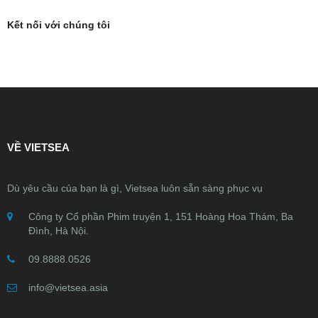
Kết nối với chúng tôi
VỀ VIETSEA
Dù yêu cầu của bạn là gì, Vietsea luôn sẵn sàng phục vụ
Công ty Cổ phần Phim truyện 1, 151 Hoàng Hoa Thám, Ba
Đình, Hà Nội.
09.8888.0526
info@vietsea.asia