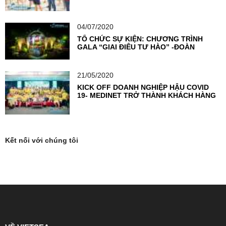
F1
04/07/2020
TỔ CHỨC SỰ KIỆN: CHƯƠNG TRÌNH
GALA “GIAI ĐIỆU TỰ HÀO” -ĐOÀN
THANH NIÊN NGÂN HÀNG TMCP NGOẠI
THƯƠNG VIỆT NAM
21/05/2020
KICK OFF DOANH NGHIỆP HẬU COVID
19- MEDINET TRỞ THÀNH KHÁCH HÀNG
TIÊN PHONG TẠI VIETSEA
Kết nối với chúng tôi