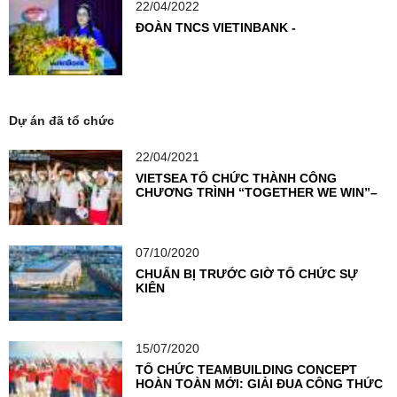
22/04/2022
ĐOÀN TNCS VIETINBANK -
Dự án đã tổ chức
22/04/2021
VIETSEA TỔ CHỨC THÀNH CÔNG
CHƯƠNG TRÌNH “TOGETHER WE WIN”–
THỔI BÙNG NGỌN LỬA NHIỆT HUYẾT
CỦA VIETCOMBANK KỲ ĐỒNG
07/10/2020
CHUẨN BỊ TRƯỚC GIỜ TỔ CHỨC SỰ
KIỆN
15/07/2020
TỔ CHỨC TEAMBUILDING CONCEPT
HOÀN TOÀN MỚI: GIẢI ĐUA CÔNG THỨC