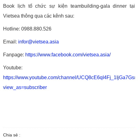
Book lịch tổ chức sự kiện teambuilding-gala dinner tại
Vietsea thông qua các kênh sau:
Hotline: 0988.880.526
Email:
infor@vietsea.asia
Fanpage:
https://www.facebook.com/vietsea.asia/
Youtube:
https://www.youtube.com/channel/UCQ8cE6qI4Fj_1IjGa7Gs
view_as=subscriber
Chia sẻ :