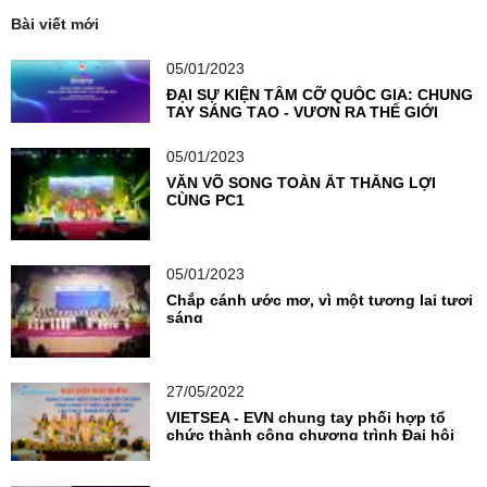
Bài viết mới
05/01/2023
ĐẠI SỰ KIỆN TẦM CỠ QUỐC GIA: CHUNG
TAY SÁNG TẠO - VƯƠN RA THẾ GIỚI
05/01/2023
VĂN VÕ SONG TOÀN ẮT THẮNG LỢI
CÙNG PC1
05/01/2023
Chắp cánh ước mơ, vì một tương lai tươi
sáng
27/05/2022
VIETSEA - EVN chung tay phối hợp tổ
chức thành công chương trình Đại hội
Đoàn TNCS