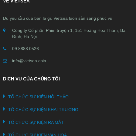
VỀ VIETSEA
Dù yêu cầu của bạn là gì, Vietsea luôn sẵn sàng phục vụ
Công ty Cổ phần Phim truyện 1, 151 Hoàng Hoa Thám, Ba
Đình, Hà Nội.
09.8888.0526
info@vietsea.asia
DỊCH VỤ CỦA CHÚNG TÔI
TỔ CHỨC SỰ KIỆN HỘI THẢO
TỔ CHỨC SỰ KIỆN KHAI TRƯƠNG
TỔ CHỨC SỰ KIỆN RA MẮT
TỔ CHỨC SỰ KIỆN VĂN HÓA