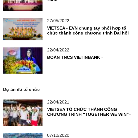
27/05/2022
VIETSEA - EVN chung tay phối hợp tổ
chức thành công chương trình Đại hội
Đoàn TNCS
22/04/2022
ĐOÀN TNCS VIETINBANK -
Dự án đã tổ chức
22/04/2021
VIETSEA TỔ CHỨC THÀNH CÔNG
CHƯƠNG TRÌNH “TOGETHER WE WIN”–
THỔI BÙNG NGỌN LỬA NHIỆT HUYẾT
CỦA VIETCOMBANK KỲ ĐỒNG
07/10/2020