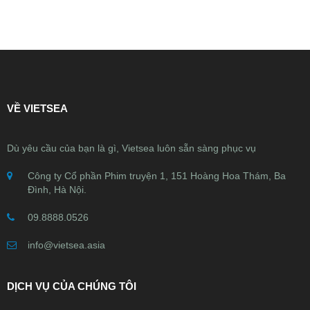
VỀ VIETSEA
Dù yêu cầu của bạn là gì, Vietsea luôn sẵn sàng phục vụ
Công ty Cổ phần Phim truyện 1, 151 Hoàng Hoa Thám, Ba
Đình, Hà Nội.
09.8888.0526
info@vietsea.asia
DỊCH VỤ CỦA CHÚNG TÔI