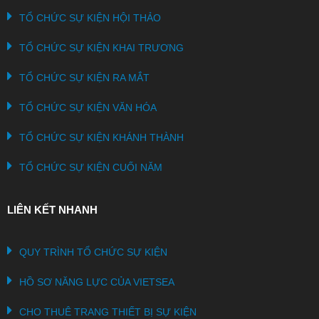
TỔ CHỨC SỰ KIỆN HỘI THẢO
TỔ CHỨC SỰ KIỆN KHAI TRƯƠNG
TỔ CHỨC SỰ KIỆN RA MẮT
TỔ CHỨC SỰ KIỆN VĂN HÓA
TỔ CHỨC SỰ KIỆN KHÁNH THÀNH
TỔ CHỨC SỰ KIỆN CUỐI NĂM
LIÊN KẾT NHANH
QUY TRÌNH TỔ CHỨC SỰ KIỆN
HỒ SƠ NĂNG LỰC CỦA VIETSEA
CHO THUÊ TRANG THIẾT BỊ SỰ KIỆN