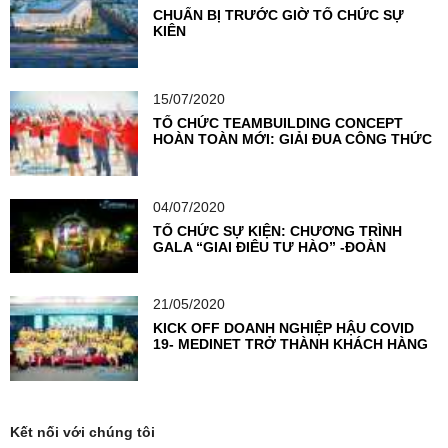
CHUẨN BỊ TRƯỚC GIỜ TỔ CHỨC SỰ
KIỆN
15/07/2020
TỔ CHỨC TEAMBUILDING CONCEPT
HOÀN TOÀN MỚI: GIẢI ĐUA CÔNG THỨC
F1
04/07/2020
TỔ CHỨC SỰ KIỆN: CHƯƠNG TRÌNH
GALA “GIAI ĐIỆU TỰ HÀO” -ĐOÀN
THANH NIÊN NGÂN HÀNG TMCP NGOẠI
THƯƠNG VIỆT NAM
21/05/2020
KICK OFF DOANH NGHIỆP HẬU COVID
19- MEDINET TRỞ THÀNH KHÁCH HÀNG
TIÊN PHONG TẠI VIETSEA
Kết nối với chúng tôi