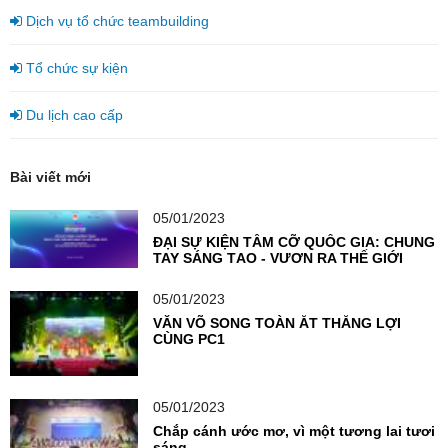
Dịch vụ tổ chức teambuilding
Tổ chức sự kiện
Du lịch cao cấp
Bài viết mới
05/01/2023
ĐẠI SỰ KIỆN TẦM CỠ QUỐC GIA: CHUNG
TAY SÁNG TẠO - VƯƠN RA THẾ GIỚI
05/01/2023
VĂN VÕ SONG TOÀN ẮT THẮNG LỢI
CÙNG PC1
05/01/2023
Chắp cánh ước mơ, vì một tương lai tươi
sáng