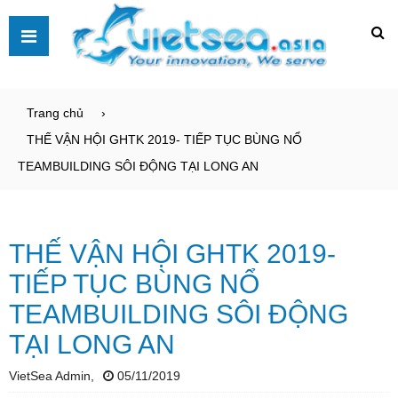
Trang chủ
THẾ VẬN HỘI GHTK 2019- TIẾP TỤC BÙNG NỔ
TEAMBUILDING SÔI ĐỘNG TẠI LONG AN
THẾ VẬN HỘI GHTK 2019-
TIẾP TỤC BÙNG NỔ
TEAMBUILDING SÔI ĐỘNG
TẠI LONG AN
VietSea Admin,
05/11/2019