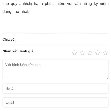
cho quý anh/chị hạnh phúc, niềm vui và những kỷ niệm
đáng nhớ nhất.
Chia sẻ :
Nhận xét đánh giá