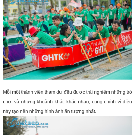
Mỗi một thành viên tham dự đều được trải nghiệm những trò
chơi và những khoảnh khắc khác nhau, cũng chính vì điều
này tạo nên những hình ảnh ấn tượng nhất.