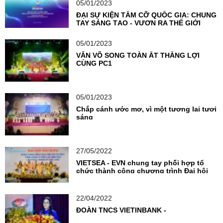
05/01/2023
ĐẠI SỰ KIỆN TẦM CỠ QUỐC GIA: CHUNG
TAY SÁNG TẠO - VƯƠN RA THẾ GIỚI
05/01/2023
VĂN VÕ SONG TOÀN ẮT THẮNG LỢI
CÙNG PC1
05/01/2023
Chắp cánh ước mơ, vì một tương lai tươi
sáng
27/05/2022
VIETSEA - EVN chung tay phối hợp tổ
chức thành công chương trình Đại hội
Đoàn TNCS
22/04/2022
ĐOÀN TNCS VIETINBANK -