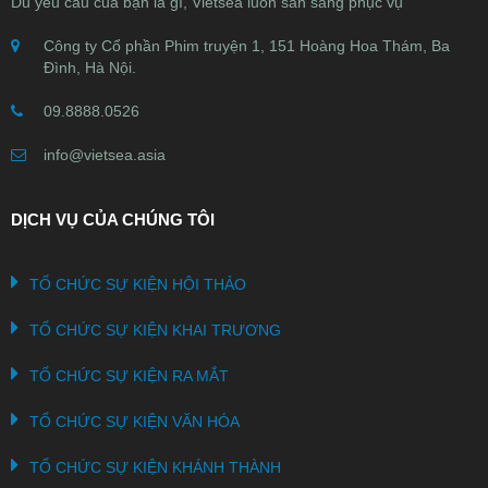
Dù yêu cầu của bạn là gì, Vietsea luôn sẵn sàng phục vụ
Công ty Cổ phần Phim truyện 1, 151 Hoàng Hoa Thám, Ba
Đình, Hà Nội.
09.8888.0526
info@vietsea.asia
DỊCH VỤ CỦA CHÚNG TÔI
TỔ CHỨC SỰ KIỆN HỘI THẢO
TỔ CHỨC SỰ KIỆN KHAI TRƯƠNG
TỔ CHỨC SỰ KIỆN RA MẮT
TỔ CHỨC SỰ KIỆN VĂN HÓA
TỔ CHỨC SỰ KIỆN KHÁNH THÀNH