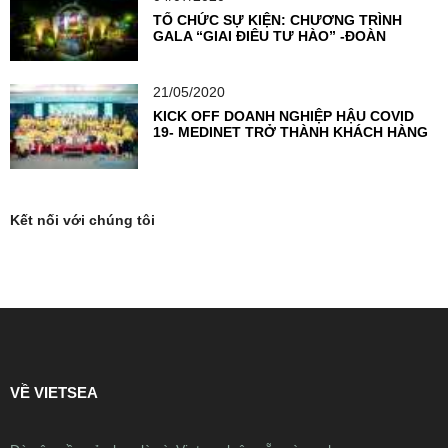
TỔ CHỨC SỰ KIỆN: CHƯƠNG TRÌNH
GALA “GIAI ĐIỆU TỰ HÀO” -ĐOÀN
THANH NIÊN NGÂN HÀNG TMCP NGOẠI
THƯƠNG VIỆT NAM
21/05/2020
KICK OFF DOANH NGHIỆP HẬU COVID
19- MEDINET TRỞ THÀNH KHÁCH HÀNG
TIÊN PHONG TẠI VIETSEA
Kết nối với chúng tôi
VỀ VIETSEA