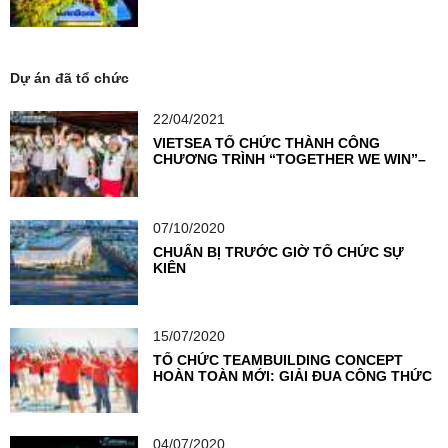
Dự án đã tổ chức
22/04/2021
VIETSEA TỔ CHỨC THÀNH CÔNG
CHƯƠNG TRÌNH “TOGETHER WE WIN”–
THỔI BÙNG NGỌN LỬA NHIỆT HUYẾT
CỦA VIETCOMBANK KỲ ĐỒNG
07/10/2020
CHUẨN BỊ TRƯỚC GIỜ TỔ CHỨC SỰ
KIỆN
15/07/2020
TỔ CHỨC TEAMBUILDING CONCEPT
HOÀN TOÀN MỚI: GIẢI ĐUA CÔNG THỨC
F1
04/07/2020