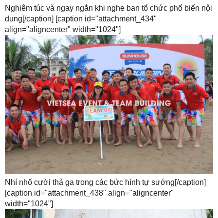
Nghiêm túc và ngay ngắn khi nghe ban tổ chức phổ biến nội
dung[/caption] [caption id="attachment_434"
align="aligncenter" width="1024"]
Nhí nhố cười thả ga trong các bức hình tự sướng[/caption]
[caption id="attachment_438" align="aligncenter"
width="1024"]