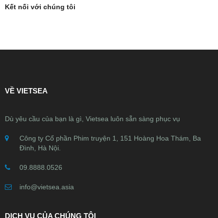
Kết nối với chúng tôi
VỀ VIETSEA
Dù yêu cầu của bạn là gì, Vietsea luôn sẵn sàng phục vụ
Công ty Cổ phần Phim truyện 1, 151 Hoàng Hoa Thám, Ba
Đình, Hà Nội.
09.8888.0526
info@vietsea.asia
DỊCH VỤ CỦA CHÚNG TÔI