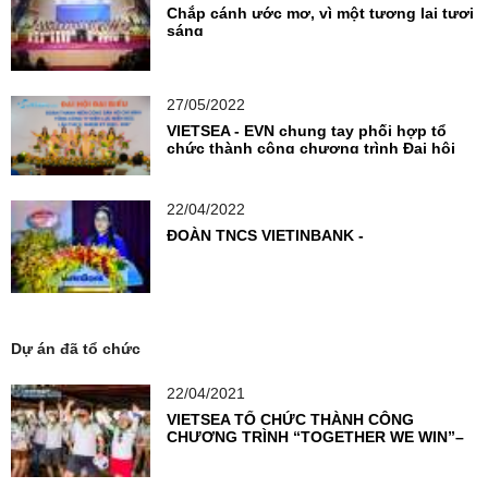
Chắp cánh ước mơ, vì một tương lai tươi
sáng
27/05/2022
VIETSEA - EVN chung tay phối hợp tổ
chức thành công chương trình Đại hội
Đoàn TNCS
22/04/2022
ĐOÀN TNCS VIETINBANK -
Dự án đã tổ chức
22/04/2021
VIETSEA TỔ CHỨC THÀNH CÔNG
CHƯƠNG TRÌNH “TOGETHER WE WIN”–
THỔI BÙNG NGỌN LỬA NHIỆT HUYẾT
CỦA VIETCOMBANK KỲ ĐỒNG