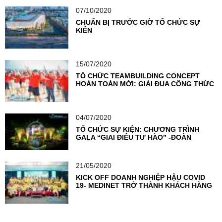
07/10/2020
CHUẨN BỊ TRƯỚC GIỜ TỔ CHỨC SỰ
KIỆN
15/07/2020
TỔ CHỨC TEAMBUILDING CONCEPT
HOÀN TOÀN MỚI: GIẢI ĐUA CÔNG THỨC
F1
04/07/2020
TỔ CHỨC SỰ KIỆN: CHƯƠNG TRÌNH
GALA “GIAI ĐIỆU TỰ HÀO” -ĐOÀN
THANH NIÊN NGÂN HÀNG TMCP NGOẠI
THƯƠNG VIỆT NAM
21/05/2020
KICK OFF DOANH NGHIỆP HẬU COVID
19- MEDINET TRỞ THÀNH KHÁCH HÀNG
TIÊN PHONG TẠI VIETSEA