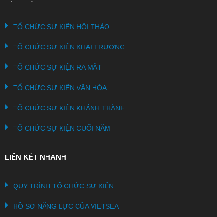
TỔ CHỨC SỰ KIỆN HỘI THẢO
TỔ CHỨC SỰ KIỆN KHAI TRƯƠNG
TỔ CHỨC SỰ KIỆN RA MẮT
TỔ CHỨC SỰ KIỆN VĂN HÓA
TỔ CHỨC SỰ KIỆN KHÁNH THÀNH
TỔ CHỨC SỰ KIỆN CUỐI NĂM
LIÊN KẾT NHANH
QUY TRÌNH TỔ CHỨC SỰ KIỆN
HỒ SƠ NĂNG LỰC CỦA VIETSEA