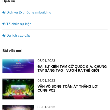
Dịch vụ
Dịch vụ tổ chức teambuilding
Tổ chức sự kiện
Du lịch cao cấp
Bài viết mới
05/01/2023
ĐẠI SỰ KIỆN TẦM CỠ QUỐC GIA: CHUNG
TAY SÁNG TẠO - VƯƠN RA THẾ GIỚI
05/01/2023
VĂN VÕ SONG TOÀN ẮT THẮNG LỢI
CÙNG PC1
05/01/2023