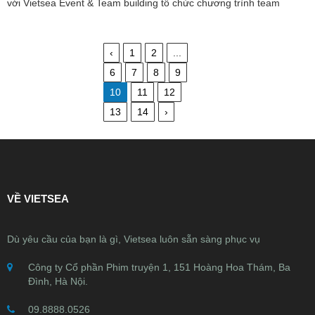
với Vietsea Event & Team building tổ chức chương trình team
building với chủ
‹
1
2
...
6
7
8
9
10
11
12
13
14
›
VỀ VIETSEA
Dù yêu cầu của bạn là gì, Vietsea luôn sẵn sàng phục vụ
Công ty Cổ phần Phim truyện 1, 151 Hoàng Hoa Thám, Ba
Đình, Hà Nội.
09.8888.0526