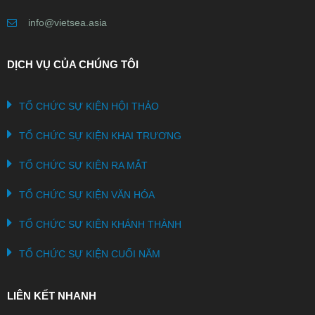
info@vietsea.asia
DỊCH VỤ CỦA CHÚNG TÔI
TỔ CHỨC SỰ KIỆN HỘI THẢO
TỔ CHỨC SỰ KIỆN KHAI TRƯƠNG
TỔ CHỨC SỰ KIỆN RA MẮT
TỔ CHỨC SỰ KIỆN VĂN HÓA
TỔ CHỨC SỰ KIỆN KHÁNH THÀNH
TỔ CHỨC SỰ KIỆN CUỐI NĂM
LIÊN KẾT NHANH