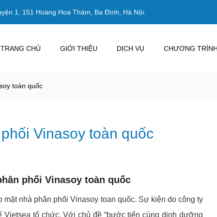
uyện 1, 151 Hoàng Hoa Thám, Ba Đình, Hà Nội.
TRANG CHỦ
GIỚI THIỆU
DỊCH VỤ
CHƯƠNG TRÌNH
soy toàn quốc
phối Vinasoy toàn quốc
phân phối Vinasoy toàn quốc
p mặt nhà phân phối Vinasoy toan quốc. Sự kiện do công ty
ế Vietsea tổ chức. Với chủ đề “bước tiến cùng dinh dưỡng