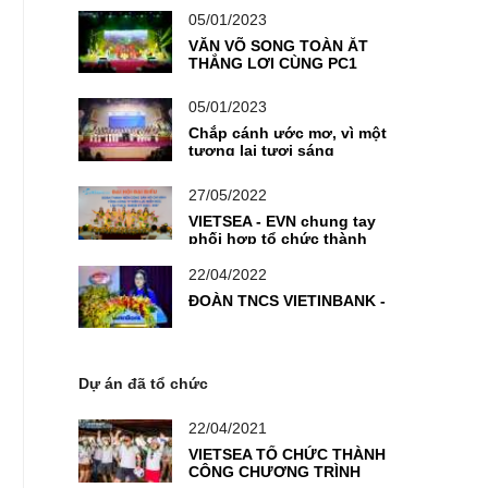
SÁNG TẠO - VƯƠN RA THẾ
GIỚI
05/01/2023
VĂN VÕ SONG TOÀN ẮT
THẮNG LỢI CÙNG PC1
05/01/2023
Chắp cánh ước mơ, vì một
tương lai tươi sáng
27/05/2022
VIETSEA - EVN chung tay
phối hợp tổ chức thành
công chương trình Đại hội
Đoàn TNCS
22/04/2022
ĐOÀN TNCS VIETINBANK -
Dự án đã tổ chức
22/04/2021
VIETSEA TỔ CHỨC THÀNH
CÔNG CHƯƠNG TRÌNH