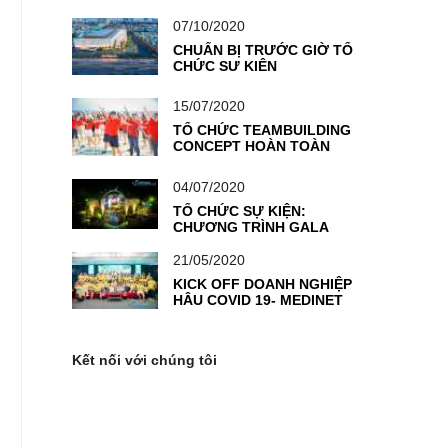
“TOGETHER WE WIN”–
THỔI BÙNG NGỌN LỬA
07/10/2020
NHIỆT HUYẾT CỦA
VIETCOMBANK KỲ ĐỒNG
CHUẨN BỊ TRƯỚC GIỜ TỔ
CHỨC SỰ KIỆN
15/07/2020
TỔ CHỨC TEAMBUILDING
CONCEPT HOÀN TOÀN
MỚI: GIẢI ĐUA CÔNG
THỨC F1
04/07/2020
TỔ CHỨC SỰ KIỆN:
CHƯƠNG TRÌNH GALA
“GIAI ĐIỆU TỰ HÀO”
-ĐOÀN THANH NIÊN NGÂN
21/05/2020
HÀNG TMCP NGOẠI
KICK OFF DOANH NGHIỆP
THƯƠNG VIỆT NAM
HẬU COVID 19- MEDINET
TRỞ THÀNH KHÁCH HÀNG
TIÊN PHONG TẠI VIETSEA
Kết nối với chúng tôi