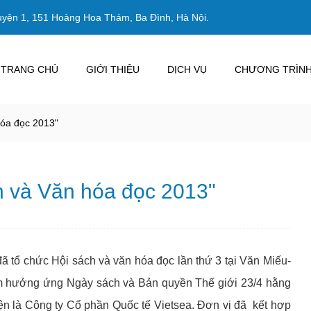
uyện 1, 151 Hoàng Hoa Thám, Ba Đình, Hà Nội.
TRANG CHỦ
GIỚI THIỆU
DỊCH VỤ
CHƯƠNG TRÌNH
óa đọc 2013"
 và Văn hóa đọc 2013"
ã tổ chức Hội sách và văn hóa đọc lần thứ 3 tại Văn Miếu-
m hưởng ứng Ngày sách và Bản quyền Thế giới 23/4 hằng
ện là Công ty Cổ phần Quốc tế Vietsea. Đơn vị đã kết hợp