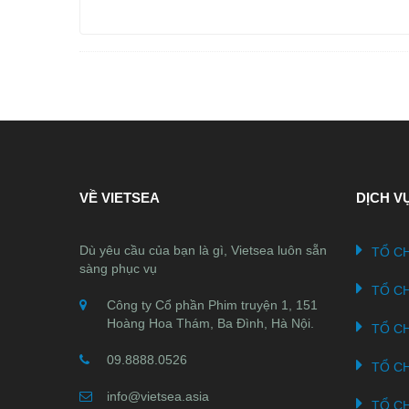
VỀ VIETSEA
DỊCH V
Dù yêu cầu của bạn là gì, Vietsea luôn sẵn
TỔ CH
sàng phục vụ
TỔ C
Công ty Cổ phần Phim truyện 1, 151
Hoàng Hoa Thám, Ba Đình, Hà Nội.
TỔ C
09.8888.0526
TỔ C
info@vietsea.asia
TỔ C