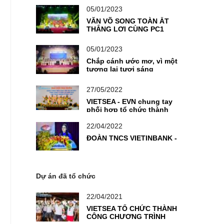
SÁNG TẠO - VƯƠN RA THẾ
GIỚI
05/01/2023
VĂN VÕ SONG TOÀN ẮT
THẮNG LỢI CÙNG PC1
05/01/2023
Chắp cánh ước mơ, vì một
tương lai tươi sáng
27/05/2022
VIETSEA - EVN chung tay
phối hợp tổ chức thành
công chương trình Đại hội
Đoàn TNCS
22/04/2022
ĐOÀN TNCS VIETINBANK -
Dự án đã tổ chức
22/04/2021
VIETSEA TỔ CHỨC THÀNH
CÔNG CHƯƠNG TRÌNH