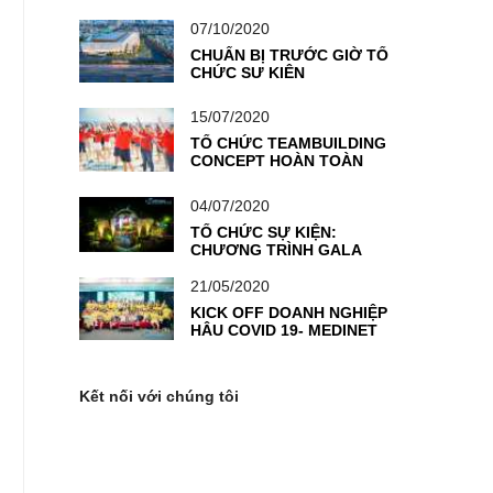
“TOGETHER WE WIN”–
THỔI BÙNG NGỌN LỬA
07/10/2020
NHIỆT HUYẾT CỦA
VIETCOMBANK KỲ ĐỒNG
CHUẨN BỊ TRƯỚC GIỜ TỔ
CHỨC SỰ KIỆN
15/07/2020
TỔ CHỨC TEAMBUILDING
CONCEPT HOÀN TOÀN
MỚI: GIẢI ĐUA CÔNG
THỨC F1
04/07/2020
TỔ CHỨC SỰ KIỆN:
CHƯƠNG TRÌNH GALA
“GIAI ĐIỆU TỰ HÀO”
-ĐOÀN THANH NIÊN NGÂN
21/05/2020
HÀNG TMCP NGOẠI
KICK OFF DOANH NGHIỆP
THƯƠNG VIỆT NAM
HẬU COVID 19- MEDINET
TRỞ THÀNH KHÁCH HÀNG
TIÊN PHONG TẠI VIETSEA
Kết nối với chúng tôi