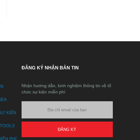
ĐĂNG KÝ NHẬN BẢN TIN
Nhận hướng dẫn, kinh nghiệm thông tin về tổ
ỆN
chức sự kiện miễn phí
SEA
SỰ KIỆN
ETOOLS
ĐĂNG KÝ
IỄN PHÍ