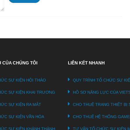
Ụ CỦA CHÚNG TÔI
LIÊN KẾT NHANH
ỨC SỰ KIỆN HỘI THẢO
QUY TRÌNH TỔ CHỨC SỰ KI
HỨC SỰ KIỆN KHAI TRƯƠNG
HỒ SƠ NĂNG LỰC CỦA VIET
HỨC SỰ KIỆN RA MẮT
CHO THUÊ TRANG THIẾT BỊ 
HỨC SỰ KIỆN VĂN HÓA
CHO THUÊ HỆ THỐNG GAM
HỨC SỰ KIỆN KHÁNH THÀNH
TƯ VẤN TỔ CHỨC SỰ KIỆN M