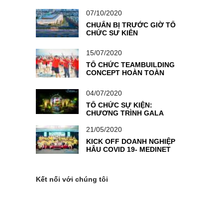
“TOGETHER WE WIN”–
THỔI BÙNG NGỌN LỬA
07/10/2020
NHIỆT HUYẾT CỦA
VIETCOMBANK KỲ ĐỒNG
CHUẨN BỊ TRƯỚC GIỜ TỔ
CHỨC SỰ KIỆN
15/07/2020
TỔ CHỨC TEAMBUILDING
CONCEPT HOÀN TOÀN
MỚI: GIẢI ĐUA CÔNG
THỨC F1
04/07/2020
TỔ CHỨC SỰ KIỆN:
CHƯƠNG TRÌNH GALA
“GIAI ĐIỆU TỰ HÀO”
-ĐOÀN THANH NIÊN NGÂN
21/05/2020
HÀNG TMCP NGOẠI
KICK OFF DOANH NGHIỆP
THƯƠNG VIỆT NAM
HẬU COVID 19- MEDINET
TRỞ THÀNH KHÁCH HÀNG
TIÊN PHONG TẠI VIETSEA
Kết nối với chúng tôi