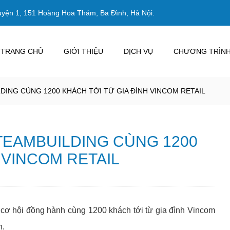
uyện 1, 151 Hoàng Hoa Thám, Ba Đình, Hà Nội.
TRANG CHỦ
GIỚI THIỆU
DỊCH VỤ
CHƯƠNG TRÌNH
ING CÙNG 1200 KHÁCH TỚI TỪ GIA ĐÌNH VINCOM RETAIL
TEAMBUILDING CÙNG 1200
 VINCOM RETAIL
 cơ hội đồng hành cùng 1200 khách tới từ gia đình Vincom
h.