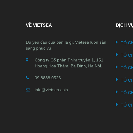
VỀ VIETSEA
DỊCH V
Dù yêu cầu của bạn là gì, Vietsea luôn sẵn
TỔ CH
sàng phục vụ
TỔ C
Công ty Cổ phần Phim truyện 1, 151
Hoàng Hoa Thám, Ba Đình, Hà Nội.
TỔ C
09.8888.0526
TỔ C
info@vietsea.asia
TỔ C
TỔ C