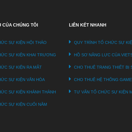
Ụ CỦA CHÚNG TÔI
LIÊN KẾT NHANH
ỨC SỰ KIỆN HỘI THẢO
QUY TRÌNH TỔ CHỨC SỰ KI
HỨC SỰ KIỆN KHAI TRƯƠNG
HỒ SƠ NĂNG LỰC CỦA VIET
HỨC SỰ KIỆN RA MẮT
CHO THUÊ TRANG THIẾT BỊ 
HỨC SỰ KIỆN VĂN HÓA
CHO THUÊ HỆ THỐNG GAM
HỨC SỰ KIỆN KHÁNH THÀNH
TƯ VẤN TỔ CHỨC SỰ KIỆN M
HỨC SỰ KIỆN CUỐI NĂM