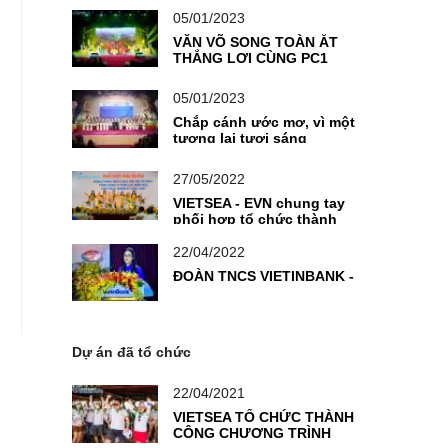
SÁNG TẠO - VƯƠN RA THẾ
GIỚI
05/01/2023
VĂN VÕ SONG TOÀN ẮT
THẮNG LỢI CÙNG PC1
05/01/2023
Chắp cánh ước mơ, vì một
tương lai tươi sáng
27/05/2022
VIETSEA - EVN chung tay
phối hợp tổ chức thành
công chương trình Đại hội
Đoàn TNCS
22/04/2022
ĐOÀN TNCS VIETINBANK -
Dự án đã tổ chức
22/04/2021
VIETSEA TỔ CHỨC THÀNH
CÔNG CHƯƠNG TRÌNH