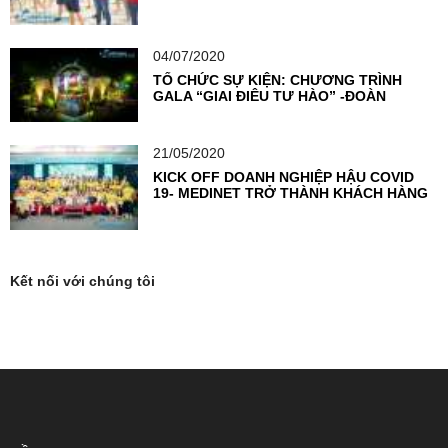
F1
04/07/2020
TỔ CHỨC SỰ KIỆN: CHƯƠNG TRÌNH
GALA “GIAI ĐIỆU TỰ HÀO” -ĐOÀN
THANH NIÊN NGÂN HÀNG TMCP NGOẠI
THƯƠNG VIỆT NAM
21/05/2020
KICK OFF DOANH NGHIỆP HẬU COVID
19- MEDINET TRỞ THÀNH KHÁCH HÀNG
TIÊN PHONG TẠI VIETSEA
Kết nối với chúng tôi