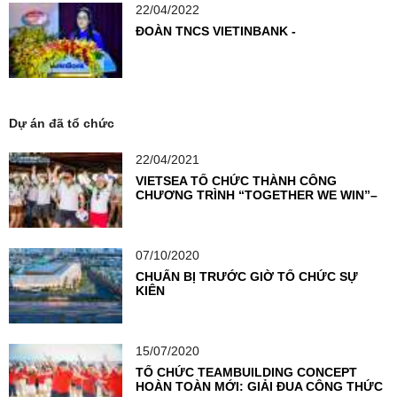
22/04/2022
ĐOÀN TNCS VIETINBANK -
Dự án đã tổ chức
22/04/2021
VIETSEA TỔ CHỨC THÀNH CÔNG
CHƯƠNG TRÌNH “TOGETHER WE WIN”–
THỔI BÙNG NGỌN LỬA NHIỆT HUYẾT
CỦA VIETCOMBANK KỲ ĐỒNG
07/10/2020
CHUẨN BỊ TRƯỚC GIỜ TỔ CHỨC SỰ
KIỆN
15/07/2020
TỔ CHỨC TEAMBUILDING CONCEPT
HOÀN TOÀN MỚI: GIẢI ĐUA CÔNG THỨC