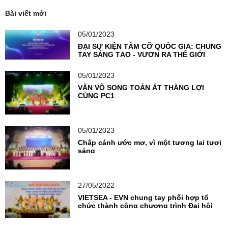
Bài viết mới
05/01/2023
ĐẠI SỰ KIỆN TẦM CỠ QUỐC GIA: CHUNG
TAY SÁNG TẠO - VƯƠN RA THẾ GIỚI
05/01/2023
VĂN VÕ SONG TOÀN ẮT THẮNG LỢI
CÙNG PC1
05/01/2023
Chắp cánh ước mơ, vì một tương lai tươi
sáng
27/05/2022
VIETSEA - EVN chung tay phối hợp tổ
chức thành công chương trình Đại hội
Đoàn TNCS