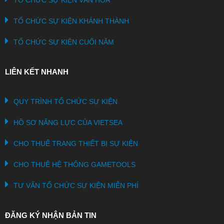
TỔ CHỨC SỰ KIỆN VĂN HÓA
TỔ CHỨC SỰ KIỆN KHÁNH THÀNH
TỔ CHỨC SỰ KIỆN CUỐI NĂM
LIÊN KẾT NHANH
QUY TRÌNH TỔ CHỨC SỰ KIỆN
HỒ SƠ NĂNG LỰC CỦA VIETSEA
CHO THUÊ TRANG THIẾT BỊ SỰ KIỆN
CHO THUÊ HỆ THỐNG GAMETOOLS
TƯ VẤN TỔ CHỨC SỰ KIỆN MIỄN PHÍ
ĐĂNG KÝ NHẬN BẢN TIN